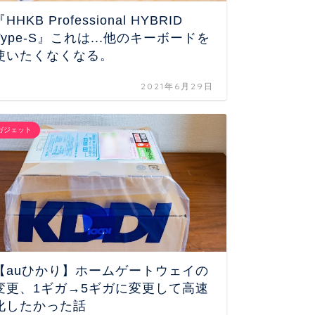
『HHKB Professional HYBRID
『Swi
Type-S』これは...他のキーボードを
家電を
使いたくなくなる。
2021年6月29日
ガジェット
ガジェット
【auひかり】ホームゲートウェイの
MOF
変更、1ギガ→5ギガに変更して高速
iPa
化したかった話