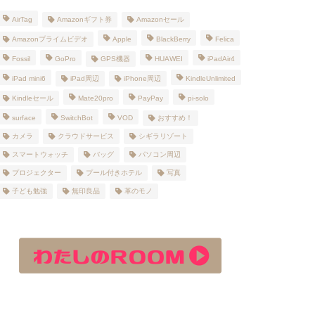
AirTag
Amazonギフト券
Amazonセール
Amazonプライムビデオ
Apple
BlackBerry
Felica
Fossil
GoPro
GPS機器
HUAWEI
iPadAir4
iPad mini6
iPad周辺
iPhone周辺
KindleUnlimited
Kindleセール
Mate20pro
PayPay
pi-solo
surface
SwitchBot
VOD
おすすめ！
カメラ
クラウドサービス
シギラリゾート
スマートウォッチ
バッグ
パソコン周辺
プロジェクター
プール付きホテル
写真
子ども勉強
無印良品
革のモノ