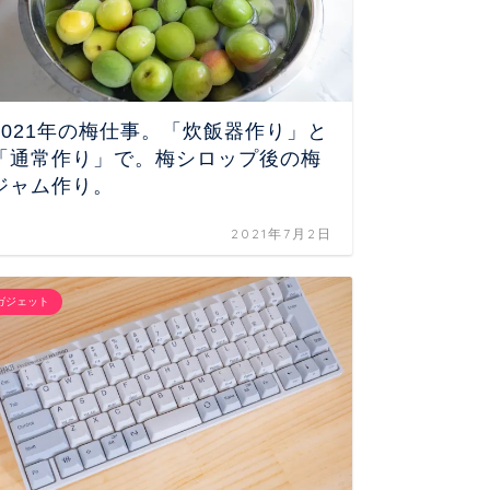
2021年の梅仕事。「炊飯器作り」と
モバイ
「通常作り」で。梅シロップ後の梅
Pock
ジャム作り。
2021年7月2日
ガジェット
ガジェット