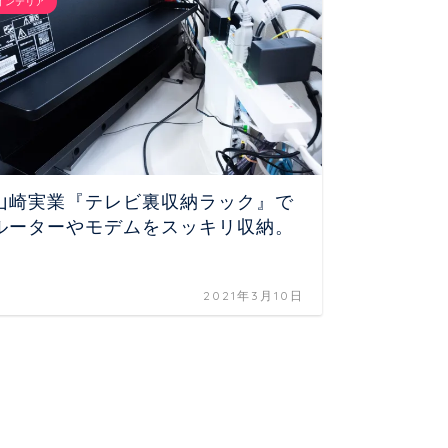
インテリア
ガジェット
山崎実業『テレビ裏収納ラック』で
『Anke
ルーターやモデムをスッキリ収納。
MacBo
充電に
2021年3月10日
ガジェット