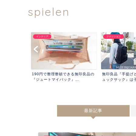
spielen
ア
ファッション
暮ら
で整理整頓できる無印良品の
無印良品『手提げとしても使えるリ
Appl
トマイバック』...
ュックサック』は子供にベ...
SL...
最新記事