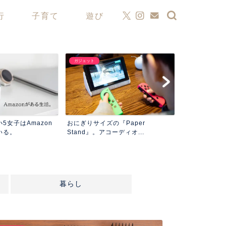
行
子育て
遊び
ガジェット
ファッション
10年ぶりの『ドクターマーチン』
にぎりサイズの『Paper
履き始める前からケアした...
and』。アコーディオ...
暮らし