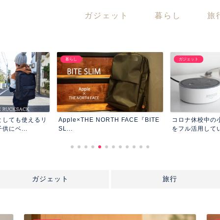
ガジェット
暮らし
旅
し
ガジェット
e×THE NORTH FACE『BITE
コロナ休校中の小5女子はAmazon
お
をフル活用している。
St
ガジェット
旅行