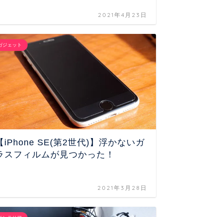
2021年4月23日
ガジェット
ガジェット
【iPhone SE(第2世代)】浮かないガ
落として
ラスフィルムが見つかった！
min
【PR
2021年3月28日