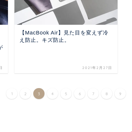
【MacBook Air】見た目を変えず冷
え防止。キズ防止。
が
日
2021年2月27日
1
2
3
4
5
6
7
8
9