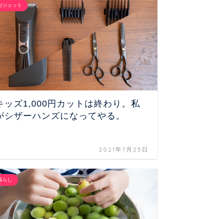
ガジェット
インテリア
キッズ1,000円カットは終わり。私
家電を統
がシザーハンズになってやる。
ハブ3
た。
2021年7月25日
暮らし
ガジェット