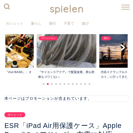
spielen
ガジェット
暮らし
旅行
子育て
遊び
遊び
ファッション
小さくて薄い財布『PRE
ア』で髪質改善。雨も乾
渋谷スクランブルスクエアの屋上「渋谷ス
&『CHIP』...
カイ」に行ってきた...
本ページはプロモーションが含まれています。
ガジェット
ESR「iPad Air用保護ケース」Apple