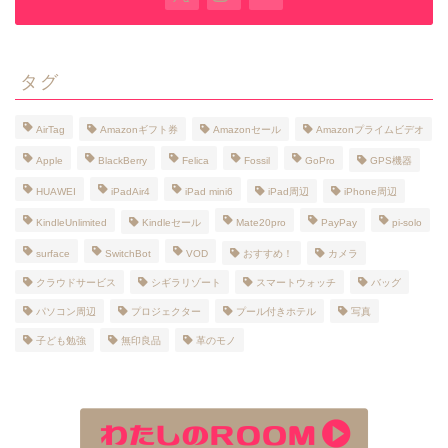
タグ
AirTag
Amazonギフト券
Amazonセール
Amazonプライムビデオ
Apple
BlackBerry
Felica
Fossil
GoPro
GPS機器
HUAWEI
iPadAir4
iPad mini6
iPad周辺
iPhone周辺
KindleUnlimited
Kindleセール
Mate20pro
PayPay
pi-solo
surface
SwitchBot
VOD
おすすめ！
カメラ
クラウドサービス
シギラリゾート
スマートウォッチ
バッグ
パソコン周辺
プロジェクター
プール付きホテル
写真
子ども勉強
無印良品
革のモノ