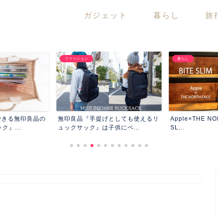
ガジェット
暮らし
旅
ファッション
暮らし
できる無印良品の
無印良品『手提げとしても使えるリ
Apple×THE N
』...
ュックサック』は子供にベ...
SL...