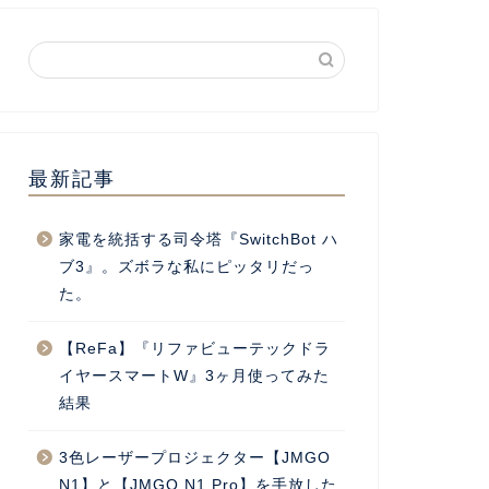
最新記事
家電を統括する司令塔『SwitchBot ハ
ブ3』。ズボラな私にピッタリだっ
た。
【ReFa】『リファビューテックドラ
イヤースマートW』3ヶ月使ってみた
結果
3色レーザープロジェクター【JMGO
N1】と【JMGO N1 Pro】を手放した