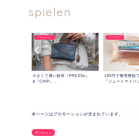
spielen
ファッション
インテリア
クエアの屋上
小さくて薄い財布『PRESSo』
190円で整理整頓
きた...
&『CHIP』...
『ジュートマイバック
本ページはプロモーションが含まれています。
ガジェット