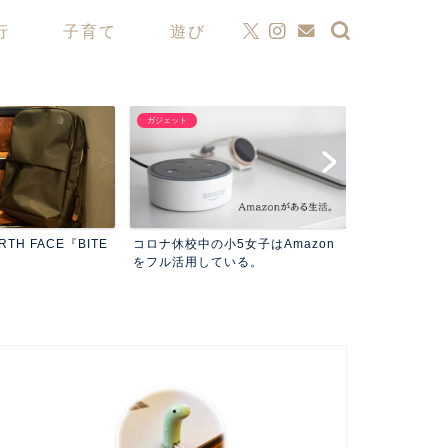
行
子育て
遊び
ガジェット
ガジェット
おにぎりサイズ
ORTH FACE『BITE
コロナ休校中の小5女子はAmazon
Stand』。ア
をフル活用している。