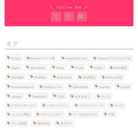
＼ Follow me ／
タグ
AirTag
Amazonギフト券
Amazonセール
Amazonプライムビデオ
Apple
BlackBerry
Felica
Fossil
GoPro
GPS機器
HUAWEI
iPadAir4
iPad mini6
iPad周辺
iPhone周辺
KindleUnlimited
Kindleセール
Mate20pro
PayPay
pi-solo
surface
SwitchBot
VOD
おすすめ！
カメラ
クラウドサービス
シギラリゾート
スマートウォッチ
バッグ
パソコン周辺
プロジェクター
プール付きホテル
写真
子ども勉強
無印良品
革のモノ