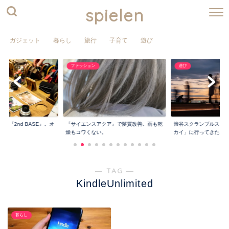
spielen
ガジェット
暮らし
旅行
子育て
遊び
ファッション
遊び
屋『2nd BASE』。オ
『サイエンスアクア』で髪質改善。雨も乾
渋谷スクランブルスク
燥もコワくない。
カイ」に行ってきた...
― TAG ―
KindleUnlimited
暮らし