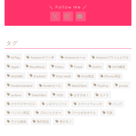
＼ Follow me ／
タグ
AirTag
Amazonギフト券
Amazonセール
Amazonプライムビデオ
Apple
BlackBerry
Felica
Fossil
GoPro
GPS機器
HUAWEI
iPadAir4
iPad mini6
iPad周辺
iPhone周辺
KindleUnlimited
Kindleセール
Mate20pro
PayPay
pi-solo
surface
SwitchBot
VOD
おすすめ！
カメラ
クラウドサービス
シギラリゾート
スマートウォッチ
バッグ
パソコン周辺
プロジェクター
プール付きホテル
写真
子ども勉強
無印良品
革のモノ