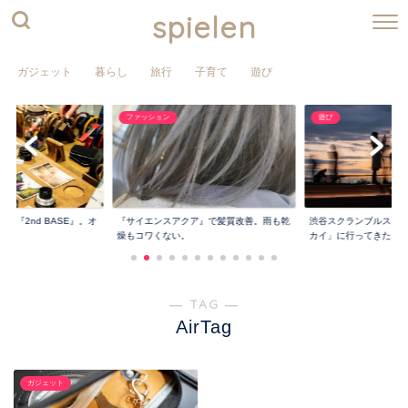
spielen
ガジェット
暮らし
旅行
子育て
遊び
ファッション
遊び
屋『2nd BASE』。オ
『サイエンスアクア』で髪質改善。雨も乾
渋谷スクランブルスク
燥もコワくない。
カイ」に行ってきた...
― TAG ―
AirTag
ガジェット