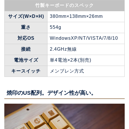
竹製キーボードのスペック
サイズ(W×D×H)
380mm×138mm×26mm
重さ
554g
対応OS
WindowsXP/NT/VISTA/7/8/10
接続
2.4GHz無線
電池サイズ
単4電池×2本(別売)
キースイッチ
メンブレン方式
焼印のUS配列。デザイン性が高い。