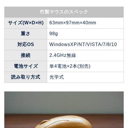
竹製マウスのスペック
サイズ(W×D×H)
63mm×97mm×40mm
重さ
98g
対応OS
WindowsXP/NT/VISTA/7/8/10
接続
2.4GHz無線
電池サイズ
単4電池×2本(別売)
読み取り方式
光学式