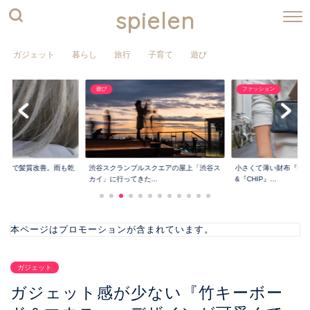
spielen
ガジェット
暮らし
旅行
子育て
遊び
ファッション
インテリア
190円で整理整頓でき
スクエアの屋上「渋谷ス
小さくて薄い財布『PRESSo』
ートマイバック』...
..
&『CHIP』...
本ページはプロモーションが含まれています。
ガジェット
ガジェット感が少ない『竹キーボー