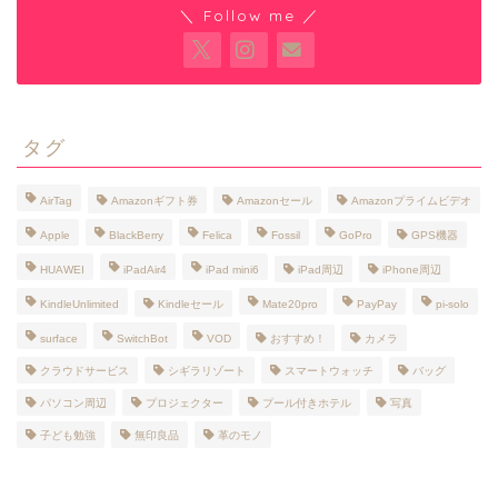
＼ Follow me ／
タグ
AirTag
Amazonギフト券
Amazonセール
Amazonプライムビデオ
Apple
BlackBerry
Felica
Fossil
GoPro
GPS機器
HUAWEI
iPadAir4
iPad mini6
iPad周辺
iPhone周辺
KindleUnlimited
Kindleセール
Mate20pro
PayPay
pi-solo
surface
SwitchBot
VOD
おすすめ！
カメラ
クラウドサービス
シギラリゾート
スマートウォッチ
バッグ
パソコン周辺
プロジェクター
プール付きホテル
写真
子ども勉強
無印良品
革のモノ