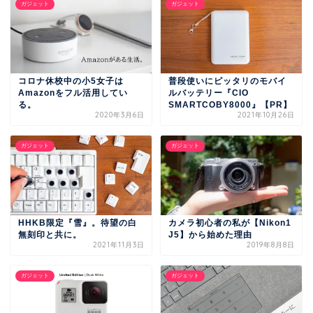
ガジェット
ガジェット
コロナ休校中の小5女子は
普段使いにピッタリのモバイ
Amazonをフル活用してい
ルバッテリー『CIO
る。
SMARTCOBY8000』【PR】
2020年3月6日
2021年10月26日
ガジェット
ガジェット
HHKB限定『雪』。待望の白
カメラ初心者の私が【Nikon1
無刻印と共に。
J5】から始めた理由
2021年11月3日
2019年8月8日
ガジェット
ガジェット