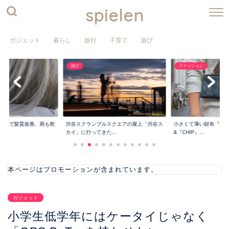
spielen
ガジェット
暮らし
旅行
子育て
遊び
ファッション
インテリア
190円で整理整頓でき
スクエアの屋上「渋谷ス
小さくて薄い財布『PRESSo』
ートマイバック』...
..
&『CHIP』...
本ページはプロモーションが含まれています。
ガジェット
小学生低学年にはケータイじゃなく