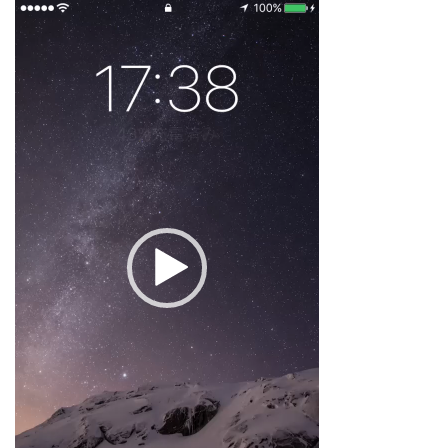
動
画
プ
レ
ー
ヤ
ー