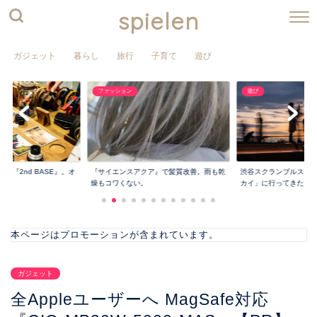
spielen
ガジェット
暮らし
旅行
子育て
遊び
遊び
ファッション
小さくて薄い財布『PRE
ア』で髪質改善。雨も乾
渋谷スクランブルスクエアの屋上「渋谷ス
&『CHIP』...
カイ」に行ってきた...
本ページはプロモーションが含まれています。
ガジェット
全Appleユーザーへ MagSafe対応