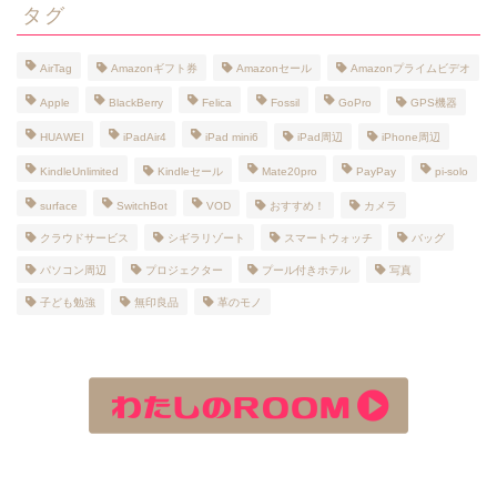
タグ
AirTag
Amazonギフト券
Amazonセール
Amazonプライムビデオ
Apple
BlackBerry
Felica
Fossil
GoPro
GPS機器
HUAWEI
iPadAir4
iPad mini6
iPad周辺
iPhone周辺
KindleUnlimited
Kindleセール
Mate20pro
PayPay
pi-solo
surface
SwitchBot
VOD
おすすめ！
カメラ
クラウドサービス
シギラリゾート
スマートウォッチ
バッグ
パソコン周辺
プロジェクター
プール付きホテル
写真
子ども勉強
無印良品
革のモノ