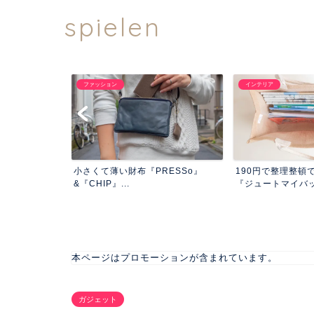
spielen
ファッション
インテリア
クエアの屋上
小さくて薄い財布『PRESSo』
190円で整理整頓
きた...
&『CHIP』...
『ジュートマイバック
本ページはプロモーションが含まれています。
ガジェット