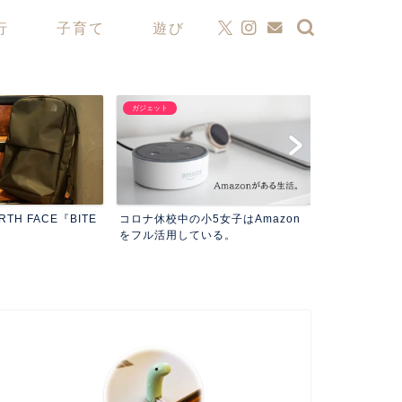
行
子育て
遊び
ガジェット
ガジェット
おにぎりサイズ
ORTH FACE『BITE
コロナ休校中の小5女子はAmazon
Stand』。ア
をフル活用している。