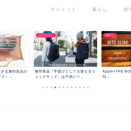
ガジェット
暮らし
旅
ファッション
暮らし
できる無印良品の
無印良品『手提げとしても使えるリ
Apple×THE N
』...
ュックサック』は子供にベ...
SL...