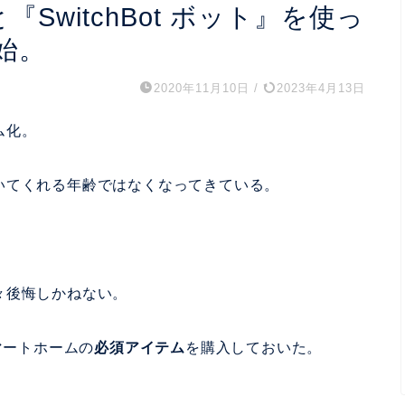
i』と『SwitchBot ボット』を使っ
始。
2020年11月10日
/
2023年4月13日
ム化。
いてくれる年齢ではなくなってきている。
々後悔しかねない。
マートホームの
必須アイテム
を購入しておいた。