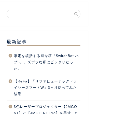
最新記事
家電を統括する司令塔『SwitchBot ハ
ブ3』。ズボラな私にピッタリだっ
た。
【ReFa】『リファビューテックドラ
イヤースマートW』3ヶ月使ってみた
結果
3色レーザープロジェクター【JMGO
N1】と【JMGO N1 Pro】を手放した