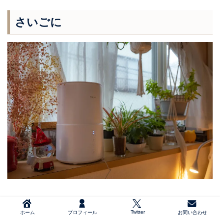
さいごに
以前、使っていた加湿器は見た目重視で旦那が買って
Twitter
ホーム
プロフィール
お問い合わせ