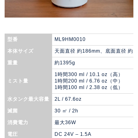
型番
ML9HM0010
本体サイズ
天面直径 約186mm、底面直径 約19
重量
約1395g
1時間300 ml / 10.1 oz（高）
ミスト量
1時間200 ml / 6.76 oz（中）
1時間100 ml / 2.38 oz（低）
水タンク最大容量
2L / 67.6oz
滅菌
30 ㎥ / 2h
消費電力
最大36W
電圧
DC 24V – 1.5A