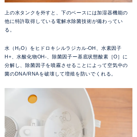
上の水タンクを外すと、下のベースには加湿器機能の
他に特許取得している電解水除菌技術が備わってい
る。
水（H₂O）をヒドロキシルラジカル-OH、水素因子
H+、水酸化物OH-、除菌因子ー基底状態酸素［O］に
分解し、除菌因子を噴霧させることによって空気中の
菌のDNA/RNAを破壊して増殖を防いでくれる。