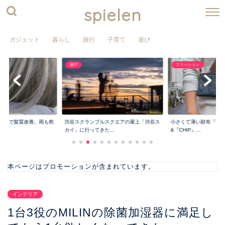
spielen
ガジェット
暮らし
旅行
子育て
遊び
ファッション
インテリア
190円で整理整頓で
ルスクエアの屋上「渋谷ス
小さくて薄い財布『PRESSo』
ートマイバック』...
た...
&『CHIP』...
本ページはプロモーションが含まれています。
インテリア
1台3役のMILINの除菌加湿器に満足し