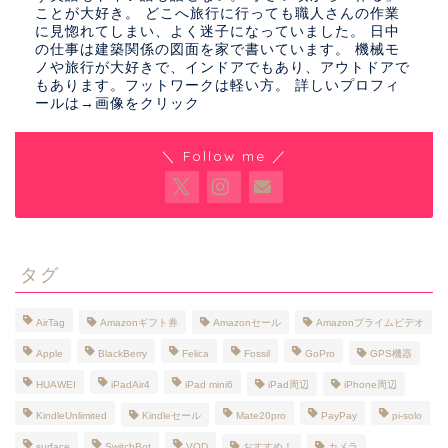
ことが大好き。 どこへ旅行に行っても職人さんの作業
に見惚れてしまい、よく迷子になっていました。 日中
の仕事は建築関係の図面を家で書いています。 機械モ
ノや旅行が大好きで、インドアでもあり、アウトドアで
もあります。フットワークは軽い方。 詳しいプロフィ
ールは→画像をクリック
＼ Follow me ／
タグ
AirTag
Amazonギフト券
Amazonセール
Amazonプライムビデオ
Apple
BlackBerry
Felica
Fossil
GoPro
GPS機器
HUAWEI
iPadAir4
iPad mini6
iPad周辺
iPhone周辺
KindleUnlimited
Kindleセール
Mate20pro
PayPay
pi-solo
surface
SwitchBot
VOD
おすすめ！
カメラ