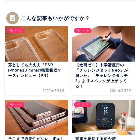
こんな記事もいかがですか？
ガジェット
ガジェット
落としても大丈夫『ESR
【進研ゼミ】中学講座用の
iPhone13 miniの衝撃吸収ケ
「チャレンジタッチNeo」が
ース』レビュー【PR】
届いた。「チャレンジタッチ
3」よりスペックが上がって
る！
2022年7月1日
2021年3月5日
ガジェット
インテリア
そこまで必要性がない「iPad
家電を統括する司令塔