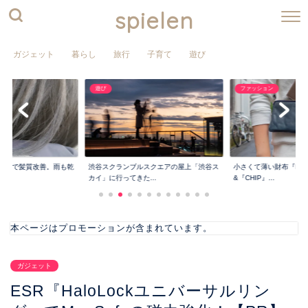
spielen
ガジェット
暮らし
旅行
子育て
遊び
遊び
ファッション
ア』で髪質改善。雨も乾
渋谷スクランブルスクエアの屋上「渋谷ス
小さくて薄い財布『PRE
カイ」に行ってきた...
&『CHIP』...
本ページはプロモーションが含まれています。
ガジェット
ESR『HaloLockユニバーサルリン