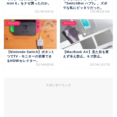
mini 6」をナゼ買ったのか。
『SwitchBot ハブ3』。ズボ
ラな私にピッタリだった。
2021年10月1日
2025年5月16日
ガジェット
ガジェット
【Nintendo Switch】ボタン1
【MacBook Air】見た目を変
つでTV・モニターの切替でき
えず冷え防止。キズ防止。
るHDMIセレクター。
2021年8月9日
2021年2月27日
スポンサーリンク