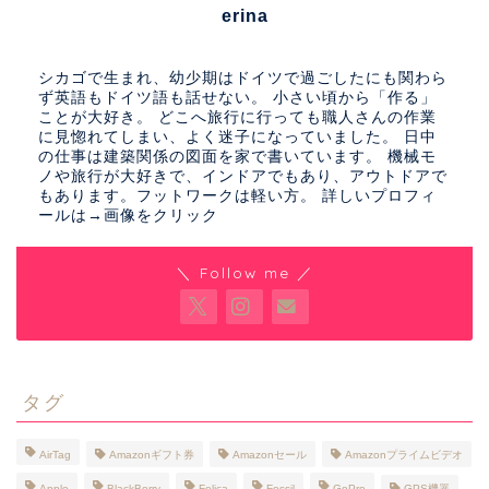
erina
シカゴで生まれ、幼少期はドイツで過ごしたにも関わら
ず英語もドイツ語も話せない。 小さい頃から「作る」
ことが大好き。 どこへ旅行に行っても職人さんの作業
に見惚れてしまい、よく迷子になっていました。 日中
の仕事は建築関係の図面を家で書いています。 機械モ
ノや旅行が大好きで、インドアでもあり、アウトドアで
もあります。フットワークは軽い方。 詳しいプロフィ
ールは→画像をクリック
＼ Follow me ／
タグ
AirTag
Amazonギフト券
Amazonセール
Amazonプライムビデオ
Apple
BlackBerry
Felica
Fossil
GoPro
GPS機器