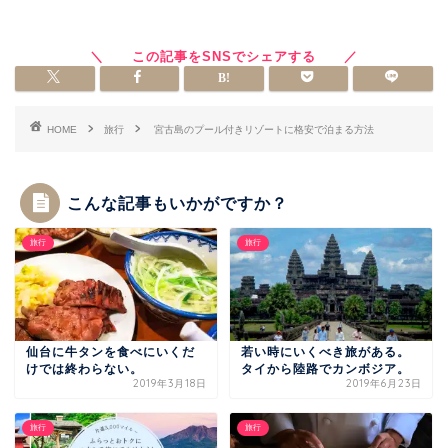
HOME
旅行
宮古島のプール付きリゾートに格安で泊まる方法
こんな記事もいかがですか？
旅行
旅行
仙台に牛タンを食べにいくだ
若い時にいくべき旅がある。
けでは終わらない。
タイから陸路でカンボジア。
2019年3月18日
2019年6月23日
旅行
旅行