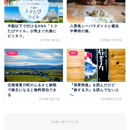
半額以下で行けるANA「トク
八景島シーパラダイスと横浜
たびマイル」が気まぐれ旅に
中華街の旅。
ピッタリ。
2019年7月3日
2018年11月19日
子育て
旅行
北海道東川町のふるさと納税
『深夜特急』を読んだけど
で株主になると無料宿泊でき
『旅する力』を読んでない人
る
へ
2019年3月11日
2019年4月21日
スポンサーリンク