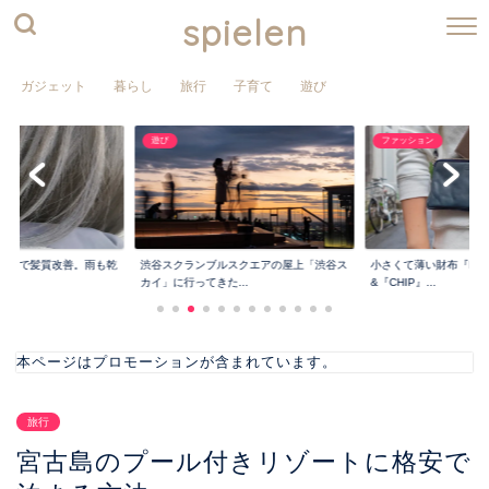
spielen
ガジェット
暮らし
旅行
子育て
遊び
遊び
ファッション
ア』で髪質改善。雨も乾
渋谷スクランブルスクエアの屋上「渋谷ス
小さくて薄い財布『PRE
カイ」に行ってきた...
&『CHIP』...
本ページはプロモーションが含まれています。
旅行
宮古島のプール付きリゾートに格安で