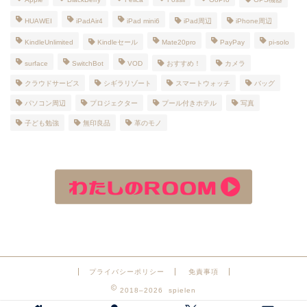
HUAWEI
iPadAir4
iPad mini6
iPad周辺
iPhone周辺
KindleUnlimited
Kindleセール
Mate20pro
PayPay
pi-solo
surface
SwitchBot
VOD
おすすめ！
カメラ
クラウドサービス
シギラリゾート
スマートウォッチ
バッグ
パソコン周辺
プロジェクター
プール付きホテル
写真
子ども勉強
無印良品
革のモノ
プライバシーポリシー
免責事項
2018–2026 spielen