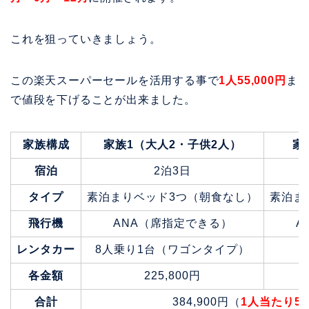
これを狙っていきましょう。
この楽天スーパーセールを活用する事で
1人55,000円
ま
で値段を下げることが出来ました。
家族構成
家族1（大人2・子供2人）
家
宿泊
2泊3日
タイプ
素泊まりベッド3つ（朝食なし）
素泊ま
飛行機
ANA（席指定できる）
A
レンタカー
8人乗り1台（ワゴンタイプ）
各金額
225,800円
合計
384,900円（
1人当たり54