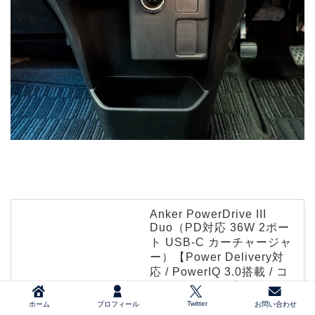
Anker PowerDrive III
Duo（PD対応 36W 2ポー
ト USB-C カーチャージャ
ー）【Power Delivery対
応 / PowerIQ 3.0搭載 / コ
ンパクトサイズ】 iPhone
11 / 11 Pro / 11 Pro Max /
Twitter
ホーム
プロフィール
お問い合わせ
XR / 8、iPad Pro、