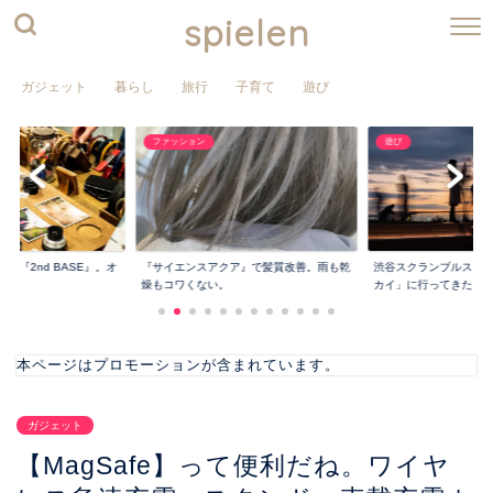
spielen
ガジェット
暮らし
旅行
子育て
遊び
遊び
ファッション
小さくて薄い財布『PRE
ア』で髪質改善。雨も乾
渋谷スクランブルスクエアの屋上「渋谷ス
&『CHIP』...
カイ」に行ってきた...
本ページはプロモーションが含まれています。
ガジェット
【MagSafe】って便利だね。ワイヤ