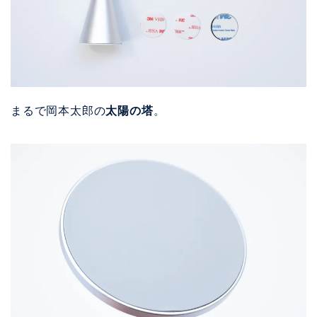
まるで岡本太郎の
太陽の塔
。