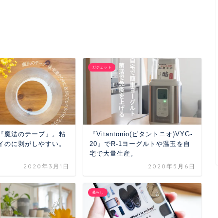
ガジェット
『魔法のテープ』。粘
『Vitantonio(ビタントニオ)VYG-
イのに剥がしやすい。
20』でR-1ヨーグルトや温玉を自
宅で大量生産。
2020年3月1日
2020年5月6日
暮らし