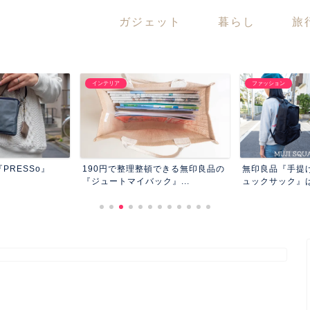
ガジェット
暮らし
旅
インテリア
ファッション
PRESSo』
190円で整理整頓できる無印良品の
無印良品『手提
『ジュートマイバック』...
ュックサック』は