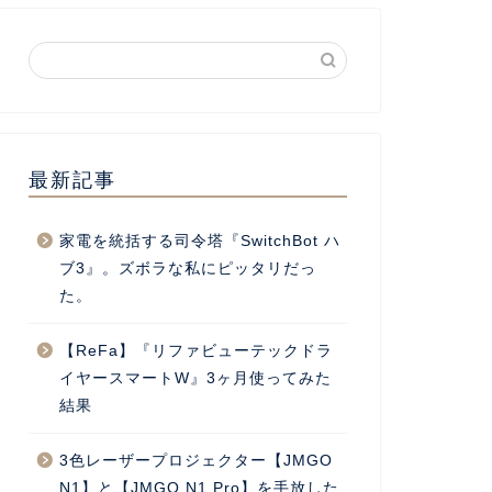
最新記事
家電を統括する司令塔『SwitchBot ハ
ブ3』。ズボラな私にピッタリだっ
た。
【ReFa】『リファビューテックドラ
イヤースマートW』3ヶ月使ってみた
結果
3色レーザープロジェクター【JMGO
N1】と【JMGO N1 Pro】を手放した