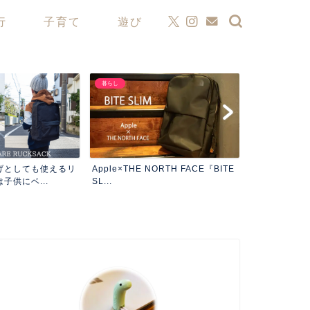
行
子育て
遊び
暮らし
ガジェット
コロナ休校中の
げとしても使えるリ
Apple×THE NORTH FACE『BITE
をフル活用し
子供にベ...
SL...