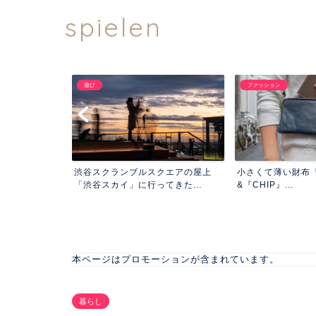
spielen
遊び
ファッション
』で髪質改善。
渋谷スクランブルスクエアの屋上
小さくて薄い財布『
い。
「渋谷スカイ」に行ってきた...
&『CHIP』...
本ページはプロモーションが含まれています。
暮らし